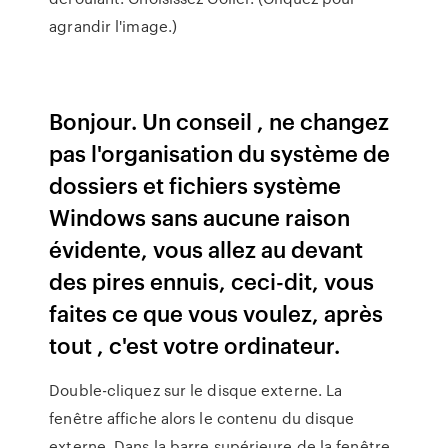
agrandir l'image.)
Bonjour. Un conseil , ne changez
pas l'organisation du système de
dossiers et fichiers système
Windows sans aucune raison
évidente, vous allez au devant
des pires ennuis, ceci-dit, vous
faites ce que vous voulez, après
tout , c'est votre ordinateur.
Double-cliquez sur le disque externe. La
fenêtre affiche alors le contenu du disque
externe. Dans la barre supérieure de la fenêtre,