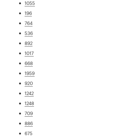
1055
196
764
536
892
1017
668
1959
920
1242
1248
709
886
675