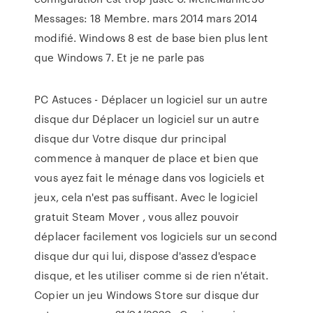
Messages: 18 Membre. mars 2014 mars 2014
modifié. Windows 8 est de base bien plus lent
que Windows 7. Et je ne parle pas
PC Astuces - Déplacer un logiciel sur un autre
disque dur Déplacer un logiciel sur un autre
disque dur Votre disque dur principal
commence à manquer de place et bien que
vous ayez fait le ménage dans vos logiciels et
jeux, cela n'est pas suffisant. Avec le logiciel
gratuit Steam Mover , vous allez pouvoir
déplacer facilement vos logiciels sur un second
disque dur qui lui, dispose d'assez d'espace
disque, et les utiliser comme si de rien n'était.
Copier un jeu Windows Store sur disque dur