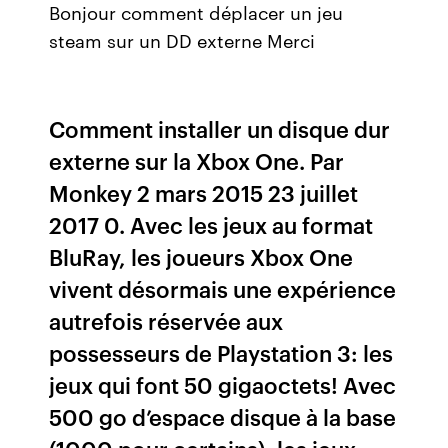
Bonjour comment déplacer un jeu
steam sur un DD externe Merci
Comment installer un disque dur
externe sur la Xbox One. Par
Monkey 2 mars 2015 23 juillet
2017 0. Avec les jeux au format
BluRay, les joueurs Xbox One
vivent désormais une expérience
autrefois réservée aux
possesseurs de Playstation 3: les
jeux qui font 50 gigaoctets! Avec
500 go d’espace disque à la base