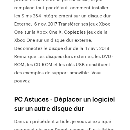
remplace tout par défaut. comment installer
les Sims 3&4 intégralement sur un disque dur
Externe, 6 nov. 2017 Transférer ses jeux Xbox
One sur la Xbox One X. Copiez les jeux de la
Xbox One sur un disque dur externe;
Déconnectez le disque dur de la 17 avr. 2018
Remarque Les disques durs externes, les DVD-
ROM, les CD-ROM et les clés USB constituent
des exemples de support amovible. Vous
pouvez
PC Astuces - Déplacer un logiciel
sur un autre disque dur
Dans un précédent article, je vous ai expliqué
comment changer l’emplacement d’installation