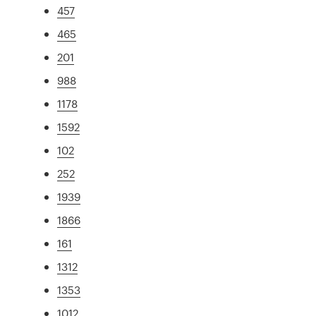
457
465
201
988
1178
1592
102
252
1939
1866
161
1312
1353
1012