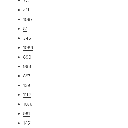
777
411
1087
81
346
1066
890
986
897
139
1112
1076
991
1451