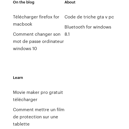
On the blog
About
Télécharger firefox for
Code de triche gta v pc
macbook
Bluetooth for windows
Comment changer son
8.1
mot de passe ordinateur
windows 10
Learn
Movie maker pro gratuit
télécharger
Comment mettre un film
de protection sur une
tablette