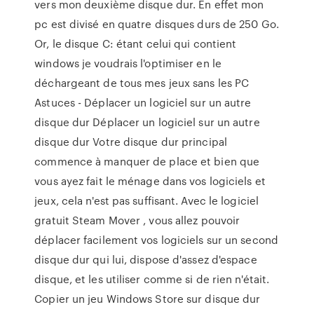
vers mon deuxième disque dur. En effet mon
pc est divisé en quatre disques durs de 250 Go.
Or, le disque C: étant celui qui contient
windows je voudrais l'optimiser en le
déchargeant de tous mes jeux sans les PC
Astuces - Déplacer un logiciel sur un autre
disque dur Déplacer un logiciel sur un autre
disque dur Votre disque dur principal
commence à manquer de place et bien que
vous ayez fait le ménage dans vos logiciels et
jeux, cela n'est pas suffisant. Avec le logiciel
gratuit Steam Mover , vous allez pouvoir
déplacer facilement vos logiciels sur un second
disque dur qui lui, dispose d'assez d'espace
disque, et les utiliser comme si de rien n'était.
Copier un jeu Windows Store sur disque dur