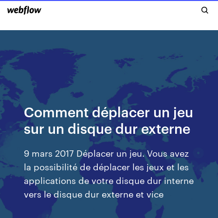
Comment déplacer un jeu
sur un disque dur externe
9 mars 2017 Déplacer un jeu. Vous avez
la possibilité de déplacer les jeux et les
applications de votre disque dur interne
vers le disque dur externe et vice