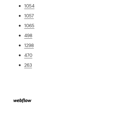
1054
1057
1065
498
1298
470
263