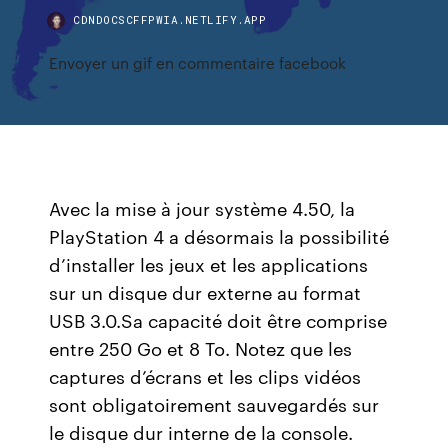
CDNDOCSCFFPWIA.NETLIFY.APP
Envoyer un gif en commentaire facebook
Avec la mise à jour système 4.50, la
PlayStation 4 a désormais la possibilité
d’installer les jeux et les applications
sur un disque dur externe au format
USB 3.0.Sa capacité doit être comprise
entre 250 Go et 8 To. Notez que les
captures d’écrans et les clips vidéos
sont obligatoirement sauvegardés sur
le disque dur interne de la console.