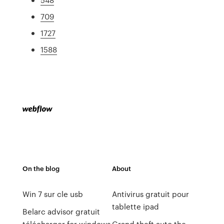
709
1727
1588
On the blog
About
Win 7 sur cle usb
Antivirus gratuit pour
tablette ipad
Belarc advisor gratuit
télécharger for windows
Grand theft auto the