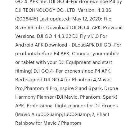
GO 4 .APK file. DJI GO 4–For drones since P4 by
DJI TECHNOLOGY CO., LTD. Version: 4.3.36
(2036445) Last updated: May 12, 2020: File
Size: 96 mb : Download DJI GO 4 .APK. Previous
Versions: DJI GO 4 4.3.32 DJI Fly v1.1.0 For
Android APK Download - DLoadAPK DJI GO--For
products before P4 APK. Connect your mobile
or tablet with your DJI Equipment and start
filming! DJI GO 4--For drones since P4 APK.
Redesigned DJI GO 4 for Phantom 4,Mavic
Pro,Phantom 4 Pro,Inspire 2 and Spark. Drone
Harmony Planner (DJI Mavic, Phantom, Spark)
APK. Professional flight planner for DJI drones
(Mavic Airu0026amp;1u0026amp;2, Phant
Rainbow for Mavic / Phantom