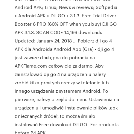
Android APK; Linux; News & reviews; Softpedia
> Android APK > DJI GO > 3.1.3. Free Trial Driver
Booster 6 PRO (60% OFF when you buy) DJI GO
APK 3.1.3. SCAN CODE 14,199 downloads
Updated: January 24, 2018 … Pobierz dji go 4
APK dla Androida Android App (Gra) - dji go 4
jest zawsze dostępna do pobrania na
APKFlame.com całkowicie za darmo! Aby
zainstalować dji go 4 na urządzeniu należy
zrobić kilka prostych rzeczy w telefonie lub
innego urządzenia z systemem Android. Po
pierwsze, należy przejść do menu Ustawienia na
urządzeniu i umożliwić instalowanie plików .apk
z nieznanych źródeł, to można śmiało
instalować Free download DJI GO--For products
before P4 APK …