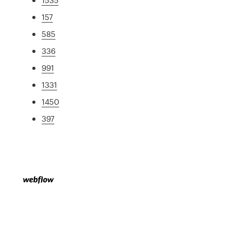
157
585
336
991
1331
1450
397