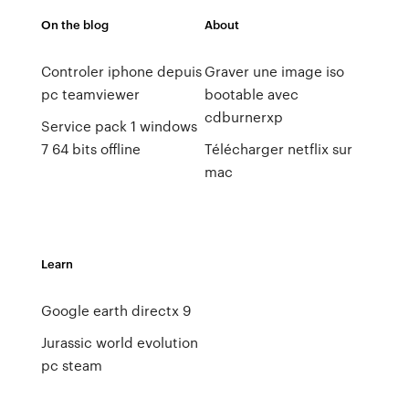
On the blog
About
Controler iphone depuis
Graver une image iso
pc teamviewer
bootable avec
cdburnerxp
Service pack 1 windows
7 64 bits offline
Télécharger netflix sur
mac
Learn
Google earth directx 9
Jurassic world evolution
pc steam