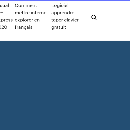
isual
Comment
Logiciel
++
mettre internet
apprendre
xpress
explorer en
taper clavier
020
français
gratuit