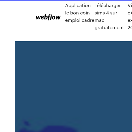
Application
Télécharger
V
le bon coin
sims 4 sur
c
emploi cadre
mac
e
gratuitement
2