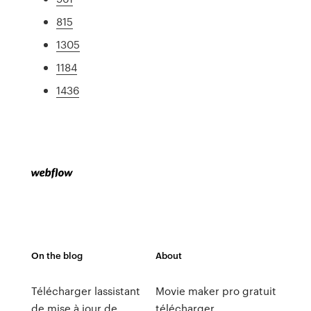
815
1305
1184
1436
On the blog
About
Télécharger lassistant
Movie maker pro gratuit
de mise à jour de
télécharger