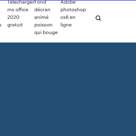
Telecharger
Fond
Adobe
ms office
décran
photoshop
2020
animé
cs6 en
s
gratuit
poisson
ligne
qui bouge